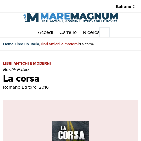
Accedi
Carrello
Ricerca
Menu principale
Home
Libro Co. Italia
Libri antichi e moderni
La corsa
La corsa | Libri antichi e moderni | Bonfili Fabio
LIBRI ANTICHI E MODERNI
Bonfili Fabio
La corsa
Romano Editore, 2010