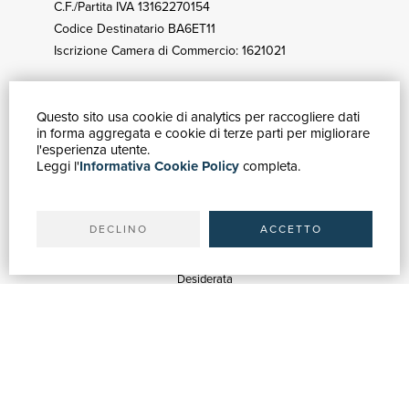
C.F./Partita IVA 13162270154
Codice Destinatario BA6ET11
Iscrizione Camera di Commercio: 1621021
Questo sito usa cookie di analytics per raccogliere dati
GUIDA ACQUISTI
in forma aggregata e cookie di terze parti per migliorare
Catalogo
l'esperienza utente.
Leggi l'
Informativa Cookie Policy
completa.
Ricerca avanzata
Il tuo account
Spedizioni
DECLINO
ACCETTO
SERVIZI
Quotazioni
Desiderata
Servizi alle Biblioteche
Servizi alle Librerie
Servizi Pubblicitari
ASSISTENZA
Aiuto e FAQ