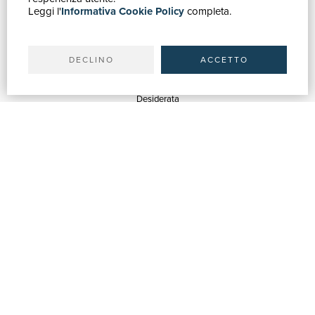
Leggi l'
Informativa Cookie Policy
completa.
Ricerca avanzata
Il tuo account
Spedizioni
DECLINO
ACCETTO
SERVIZI
Quotazioni
Desiderata
Servizi alle Biblioteche
Servizi alle Librerie
Servizi Pubblicitari
ASSISTENZA
Aiuto e FAQ
Tracciare gli ordini
Diritto di recesso
Fatturazione
Carta del Docente / 18App
Contattaci
SU DI NOI
Chi siamo