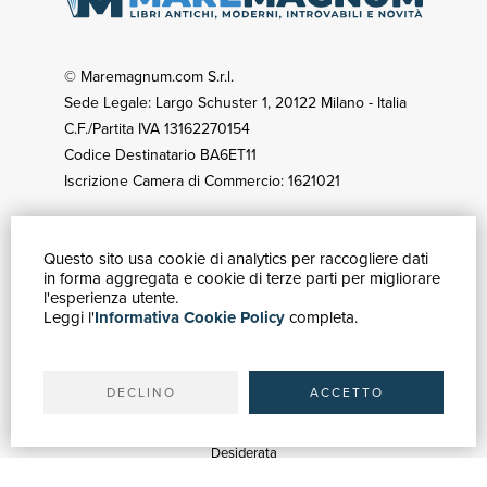
© Maremagnum.com S.r.l.
Sede Legale: Largo Schuster 1, 20122 Milano - Italia
C.F./Partita IVA 13162270154
Codice Destinatario BA6ET11
Iscrizione Camera di Commercio: 1621021
Questo sito usa cookie di analytics per raccogliere dati
GUIDA ACQUISTI
in forma aggregata e cookie di terze parti per migliorare
Catalogo
l'esperienza utente.
Leggi l'
Informativa Cookie Policy
completa.
Ricerca avanzata
Il tuo account
Spedizioni
DECLINO
ACCETTO
SERVIZI
Quotazioni
Desiderata
Servizi alle Biblioteche