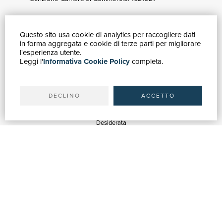
Questo sito usa cookie di analytics per raccogliere dati
GUIDA ACQUISTI
in forma aggregata e cookie di terze parti per migliorare
Catalogo
l'esperienza utente.
Leggi l'
Informativa Cookie Policy
completa.
Ricerca avanzata
Il tuo account
Spedizioni
DECLINO
ACCETTO
SERVIZI
Quotazioni
Desiderata
Servizi alle Biblioteche
Servizi alle Librerie
Servizi Pubblicitari
ASSISTENZA
Aiuto e FAQ
Tracciare gli ordini
Diritto di recesso
Fatturazione