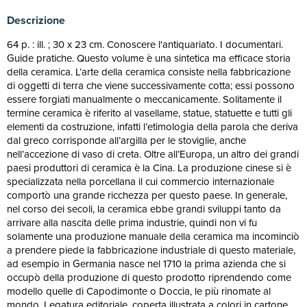
Descrizione
64 p. : ill. ; 30 x 23 cm. Conoscere l'antiquariato. I documentari.
Guide pratiche. Questo volume è una sintetica ma efficace storia
della ceramica. L’arte della ceramica consiste nella fabbricazione
di oggetti di terra che viene successivamente cotta; essi possono
essere forgiati manualmente o meccanicamente. Solitamente il
termine ceramica è riferito al vasellame, statue, statuette e tutti gli
elementi da costruzione, infatti l’etimologia della parola che deriva
dal greco corrisponde all’argilla per le stoviglie, anche
nell’accezione di vaso di creta. Oltre all’Europa, un altro dei grandi
paesi produttori di ceramica è la Cina. La produzione cinese si è
specializzata nella porcellana il cui commercio internazionale
comportò una grande ricchezza per questo paese. In generale,
nel corso dei secoli, la ceramica ebbe grandi sviluppi tanto da
arrivare alla nascita delle prima industrie, quindi non vi fu
solamente una produzione manuale della ceramica ma incominciò
a prendere piede la fabbricazione industriale di questo materiale,
ad esempio in Germania nasce nel 1710 la prima azienda che si
occupò della produzione di questo prodotto riprendendo come
modello quelle di Capodimonte o Doccia, le più rinomate al
mondo. Legatura editoriale, coperta illustrata a colori in cartone