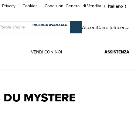
Privacy
Cookies
Condizioni Generali di Vendita
|
|
|
RICERCA AVANZATA
Accedi
Carrello
Ricerca
VENDI CON NOI
ASSISTENZA
oguet A.-M. O.P.
S DU MYSTERE