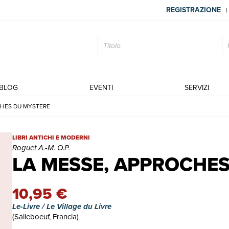
REGISTRAZIONE
|
BLOG
EVENTI
SERVIZI
CHES DU MYSTERE
LA MESSE, APPROCHES DU MYSTERE | Libri antichi e moderni | R
LIBRI ANTICHI E MODERNI
Roguet A.-M. O.P.
LA MESSE, APPROCHE
10,95 €
Le-Livre / Le Village du Livre
(Salleboeuf, Francia)