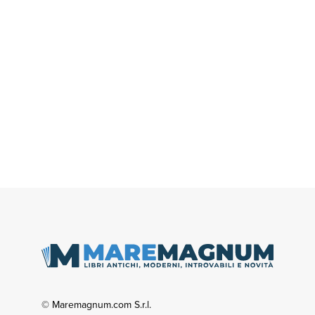
© Maremagnum.com S.r.l.