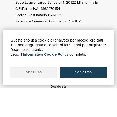
Sede Legale: Largo Schuster 1, 20122 Milano - Italia
C.F./Partita IVA 13162270154
Codice Destinatario BA6ET11
Iscrizione Camera di Commercio: 1621021
Questo sito usa cookie di analytics per raccogliere dati
GUIDA ACQUISTI
in forma aggregata e cookie di terze parti per migliorare
Catalogo
l'esperienza utente.
Leggi l'
Informativa Cookie Policy
completa.
Ricerca avanzata
Il tuo account
Spedizioni
DECLINO
ACCETTO
SERVIZI
Quotazioni
Desiderata
Servizi alle Biblioteche
Servizi alle Librerie
Servizi Pubblicitari
ASSISTENZA