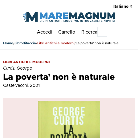
Accedi
Carrello
Ricerca
Menu principale
Home
Librodifaccia
Libri antichi e moderni
La poverta' non è naturale
La poverta' non è naturale | Libri antichi e moderni | Curtis, George
LIBRI ANTICHI E MODERNI
Curtis, George
La poverta' non è naturale
Castelvecchi, 2021