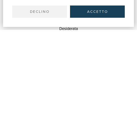
Spedizioni
DECLINO
ACCETTO
SERVIZI
Quotazioni
Desiderata
Servizi alle Biblioteche
Servizi alle Librerie
Servizi Pubblicitari
ASSISTENZA
Aiuto e FAQ
Tracciare gli ordini
Diritto di recesso
Fatturazione
Carta del Docente / 18App
Contattaci
SU DI NOI
Chi siamo
Mostre & Eventi
Venditori