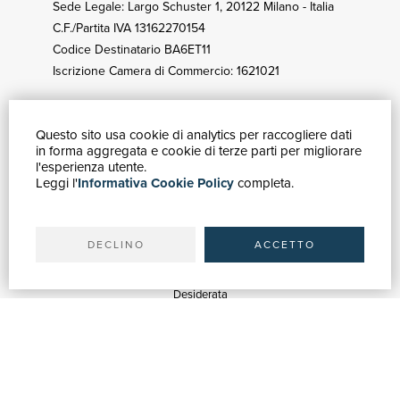
Sede Legale: Largo Schuster 1, 20122 Milano - Italia
C.F./Partita IVA 13162270154
Codice Destinatario BA6ET11
Iscrizione Camera di Commercio: 1621021
Questo sito usa cookie di analytics per raccogliere dati
GUIDA ACQUISTI
in forma aggregata e cookie di terze parti per migliorare
Catalogo
l'esperienza utente.
Leggi l'
Informativa Cookie Policy
completa.
Ricerca avanzata
Il tuo account
Spedizioni
DECLINO
ACCETTO
SERVIZI
Quotazioni
Desiderata
Servizi alle Biblioteche
Servizi alle Librerie
Servizi Pubblicitari
ASSISTENZA