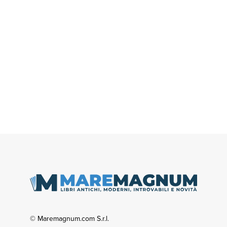
© Maremagnum.com S.r.l.