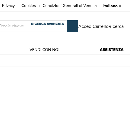
Privacy
Cookies
Condizioni Generali di Vendita
|
|
|
RICERCA AVANZATA
Accedi
Carrello
Ricerca
VENDI CON NOI
ASSISTENZA
 Casalegno Carlo