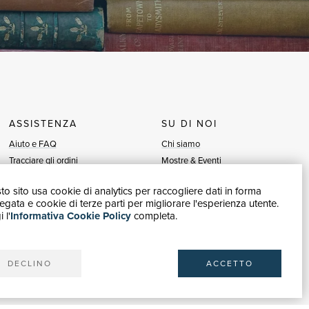
ASSISTENZA
SU DI NOI
Aiuto e FAQ
Chi siamo
Tracciare gli ordini
Mostre & Eventi
Diritto di recesso
Venditori
o sito usa cookie di analytics per raccogliere dati in forma
Fatturazione
Blog
gata e cookie di terze parti per migliorare l'esperienza utente.
Carta del Docente / 18App
Vendi con noi
 l'
Informativa Cookie Policy
completa.
Contattaci
DECLINO
ACCETTO