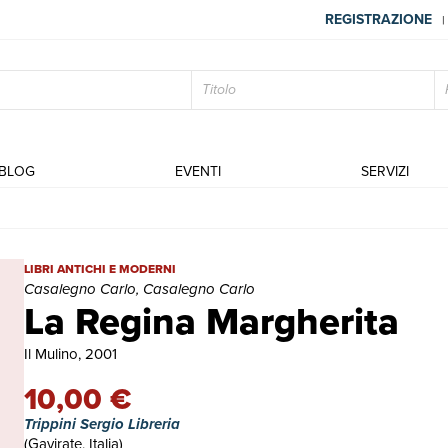
REGISTRAZIONE
|
BLOG
EVENTI
SERVIZI
La Regina Margherita | Libri antichi e moderni | Casalegno Carlo,
LIBRI ANTICHI E MODERNI
Casalegno Carlo, Casalegno Carlo
La Regina Margherita
Il Mulino, 2001
10,00 €
Trippini Sergio Libreria
(Gavirate, Italia)