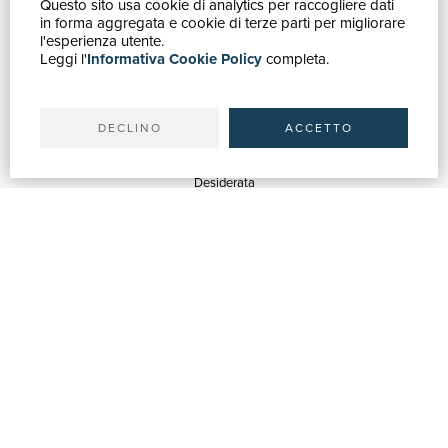
Questo sito usa cookie di analytics per raccogliere dati
GUIDA ACQUISTI
in forma aggregata e cookie di terze parti per migliorare
Catalogo
l'esperienza utente.
Leggi l'
Informativa Cookie Policy
completa.
Ricerca avanzata
Il tuo account
Spedizioni
DECLINO
ACCETTO
SERVIZI
Quotazioni
Desiderata
Servizi alle Biblioteche
Servizi alle Librerie
Servizi Pubblicitari
ASSISTENZA
Aiuto e FAQ
Tracciare gli ordini
Diritto di recesso
Fatturazione
Carta del Docente / 18App
Contattaci