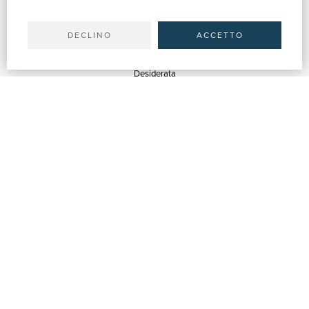
Il tuo account
Spedizioni
DECLINO
ACCETTO
SERVIZI
Quotazioni
Desiderata
Servizi alle Biblioteche
Servizi alle Librerie
Servizi Pubblicitari
ASSISTENZA
Aiuto e FAQ
Tracciare gli ordini
Diritto di recesso
Fatturazione
Carta del Docente / 18App
Contattaci
SU DI NOI
Chi siamo
Mostre & Eventi