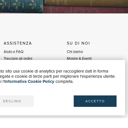
ASSISTENZA
SU DI NOI
Aiuto e FAQ
Chi siamo
Tracciare gli ordini
Mostre & Eventi
Diritto di recesso
Venditori
o sito usa cookie di analytics per raccogliere dati in forma
Fatturazione
Blog
gata e cookie di terze parti per migliorare l'esperienza utente.
Carta del Docente / 18App
Vendi con noi
 l'
Informativa Cookie Policy
completa.
Contattaci
DECLINO
ACCETTO