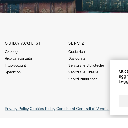
GUIDA ACQUISTI
SERVIZI
Catalogo
Quotazioni
Ricerca avanzata
Desiderata
Il tuo account
Servizi alle Biblioteche
Quest
Spedizioni
Servizi alle Librerie
aggre
Servizi Pubblicitari
Leggi
Privacy Policy
|
Cookies Policy
|
Condizioni Generali di Vendita