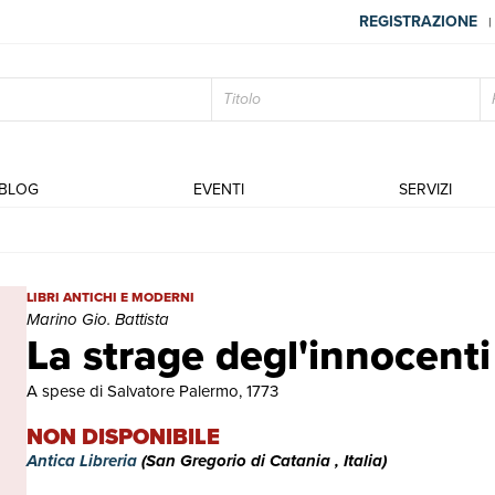
REGISTRAZIONE
|
BLOG
EVENTI
SERVIZI
La strage degl'innocenti | Libri antichi e moderni | Marino Gio. Batt
LIBRI ANTICHI E MODERNI
Marino Gio. Battista
La strage degl'innocenti
A spese di Salvatore Palermo, 1773
NON DISPONIBILE
Antica Libreria
(San Gregorio di Catania , Italia)