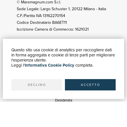
© Maremagnum.com S.r.l.
Sede Legale: Largo Schuster 1, 20122 Milano - Italia
C.F./Partita IVA 13162270154
Codice Destinatario BA6ET11
Iscrizione Camera di Commercio: 1621021
Questo sito usa cookie di analytics per raccogliere dati
GUIDA ACQUISTI
in forma aggregata e cookie di terze parti per migliorare
Catalogo
l'esperienza utente.
Leggi l'
Informativa Cookie Policy
completa.
Ricerca avanzata
Il tuo account
Spedizioni
DECLINO
ACCETTO
SERVIZI
Quotazioni
Desiderata
Servizi alle Biblioteche
Servizi alle Librerie
Servizi Pubblicitari