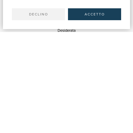
Il tuo account
Spedizioni
DECLINO
ACCETTO
SERVIZI
Quotazioni
Desiderata
Servizi alle Biblioteche
Servizi alle Librerie
Servizi Pubblicitari
ASSISTENZA
Aiuto e FAQ
Tracciare gli ordini
Diritto di recesso
Fatturazione
Carta del Docente / 18App
Contattaci
SU DI NOI
Chi siamo
Mostre & Eventi