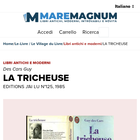
Accedi
Carrello
Ricerca
Menu principale
Home
Le-Livre / Le Village du Livre
Libri antichi e moderni
LA TRICHEUSE
LA TRICHEUSE | Libri antichi e moderni | Des Cars Guy
LIBRI ANTICHI E MODERNI
Des Cars Guy
LA TRICHEUSE
EDITIONS J'AI LU N°125, 1985