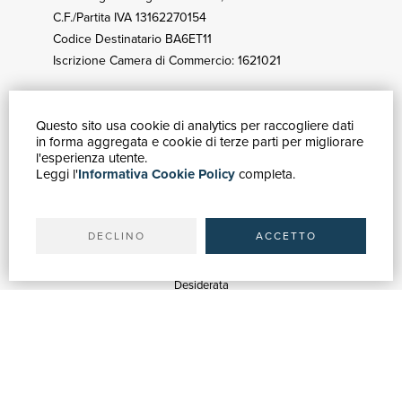
C.F./Partita IVA 13162270154
Codice Destinatario BA6ET11
Iscrizione Camera di Commercio: 1621021
Questo sito usa cookie di analytics per raccogliere dati
GUIDA ACQUISTI
in forma aggregata e cookie di terze parti per migliorare
Catalogo
l'esperienza utente.
Leggi l'
Informativa Cookie Policy
completa.
Ricerca avanzata
Il tuo account
Spedizioni
DECLINO
ACCETTO
SERVIZI
Quotazioni
Desiderata
Servizi alle Biblioteche
Servizi alle Librerie
Servizi Pubblicitari
ASSISTENZA
Aiuto e FAQ