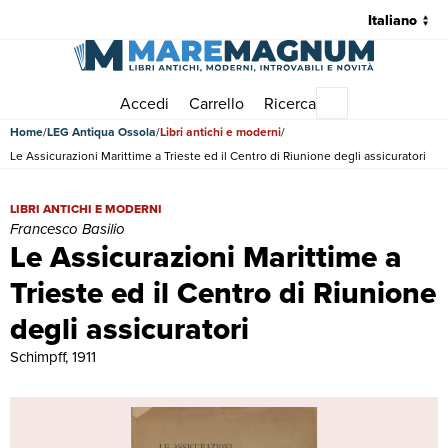
Accedi
Carrello
Ricerca
Menu principale
Home
LEG Antiqua Ossola
Libri antichi e moderni
Le Assicurazioni Marittime a Trieste ed il Centro di Riunione degli assicuratori
Le Assicurazioni Marittime a Trieste ed il Centro di Riunione degli ass
LIBRI ANTICHI E MODERNI
Francesco Basilio
Le Assicurazioni Marittime a
Trieste ed il Centro di Riunione
degli assicuratori
Schimpff, 1911