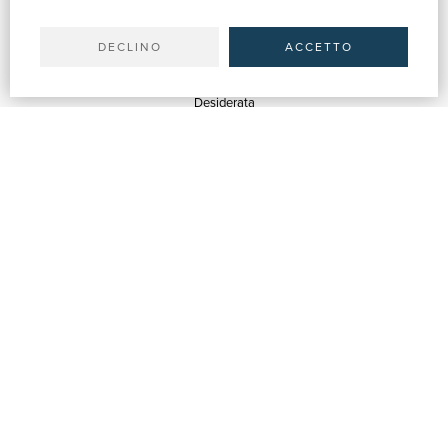
Il tuo account
Spedizioni
DECLINO
ACCETTO
SERVIZI
Quotazioni
Desiderata
Servizi alle Biblioteche
Servizi alle Librerie
Servizi Pubblicitari
ASSISTENZA
Aiuto e FAQ
Tracciare gli ordini
Diritto di recesso
Fatturazione
Carta del Docente / 18App
Contattaci
SU DI NOI
Chi siamo
Mostre & Eventi