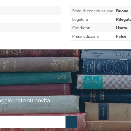
Stato di conservazione
Buono
Legatura
Rilegat
Condizioni
Usato
Prima edizione
False
 aggiornato su novità,