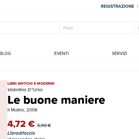
REGISTRAZIONE
|
BLOG
EVENTI
SERVIZI
Le buone maniere | Libri antichi e moderni | Valentina D''Urso
LIBRI ANTICHI E MODERNI
Valentina D''Urso
Le buone maniere
Il Mulino, 2006
4,72 €
5,90 €
Librodifaccia