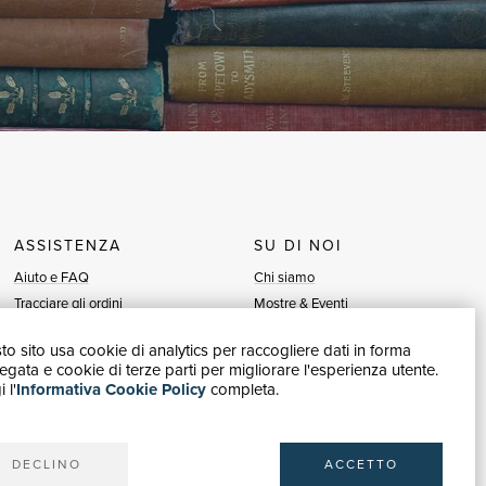
ASSISTENZA
SU DI NOI
Aiuto e FAQ
Chi siamo
Tracciare gli ordini
Mostre & Eventi
Diritto di recesso
Venditori
o sito usa cookie di analytics per raccogliere dati in forma
Fatturazione
Blog
gata e cookie di terze parti per migliorare l'esperienza utente.
Carta del Docente / 18App
Vendi con noi
 l'
Informativa Cookie Policy
completa.
Contattaci
DECLINO
ACCETTO