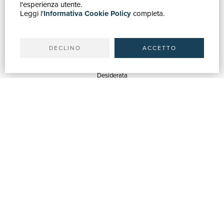
Catalogo
l'esperienza utente.
Leggi l'
Informativa Cookie Policy
completa.
Ricerca avanzata
Il tuo account
Spedizioni
DECLINO
ACCETTO
SERVIZI
Quotazioni
Desiderata
Servizi alle Biblioteche
Servizi alle Librerie
Servizi Pubblicitari
ASSISTENZA
Aiuto e FAQ
Tracciare gli ordini
Diritto di recesso
Fatturazione
Carta del Docente / 18App
Contattaci
SU DI NOI