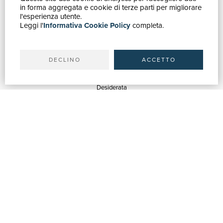
in forma aggregata e cookie di terze parti per migliorare
Catalogo
l'esperienza utente.
Leggi l'
Informativa Cookie Policy
completa.
Ricerca avanzata
Il tuo account
Spedizioni
DECLINO
ACCETTO
SERVIZI
Quotazioni
Desiderata
Servizi alle Biblioteche
Servizi alle Librerie
Servizi Pubblicitari
ASSISTENZA
Aiuto e FAQ
Tracciare gli ordini
Diritto di recesso
Fatturazione
Carta del Docente / 18App
Contattaci
SU DI NOI