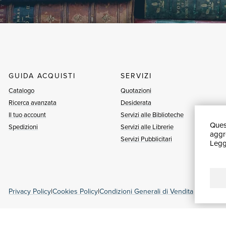
GUIDA ACQUISTI
SERVIZI
Catalogo
Quotazioni
Ricerca avanzata
Desiderata
Il tuo account
Servizi alle Biblioteche
Quest
Spedizioni
Servizi alle Librerie
aggre
Servizi Pubblicitari
Leggi
Privacy Policy
|
Cookies Policy
|
Condizioni Generali di Vendita