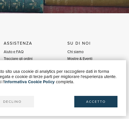
ASSISTENZA
SU DI NOI
Aiuto e FAQ
Chi siamo
Tracciare gli ordini
Mostre & Eventi
Diritto di recesso
Venditori
o sito usa cookie di analytics per raccogliere dati in forma
Fatturazione
Blog
gata e cookie di terze parti per migliorare l'esperienza utente.
Carta del Docente / 18App
Vendi con noi
 l'
Informativa Cookie Policy
completa.
Contattaci
DECLINO
ACCETTO