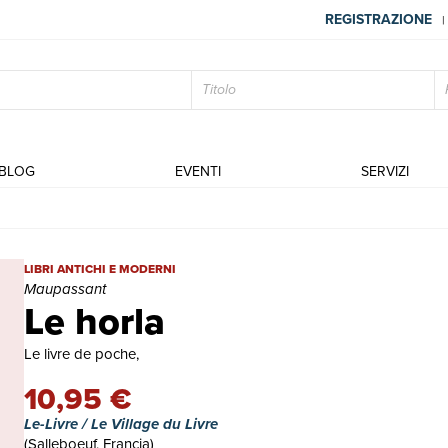
REGISTRAZIONE
|
BLOG
EVENTI
SERVIZI
Le horla | Libri antichi e moderni | Maupassant
LIBRI ANTICHI E MODERNI
Maupassant
Le horla
Le livre de poche,
10,95 €
Le-Livre / Le Village du Livre
(Salleboeuf, Francia)