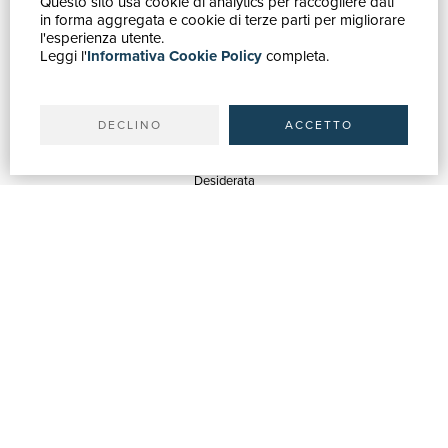
Questo sito usa cookie di analytics per raccogliere dati
GUIDA ACQUISTI
in forma aggregata e cookie di terze parti per migliorare
Catalogo
l'esperienza utente.
Leggi l'
Informativa Cookie Policy
completa.
Ricerca avanzata
Il tuo account
Spedizioni
DECLINO
ACCETTO
SERVIZI
Quotazioni
Desiderata
Servizi alle Biblioteche
Servizi alle Librerie
Servizi Pubblicitari
ASSISTENZA
Aiuto e FAQ
Tracciare gli ordini
Diritto di recesso
Fatturazione
Carta del Docente / 18App
Contattaci