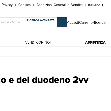
Privacy
Cookies
Condizioni Generali di Vendita
|
|
|
RICERCA AVANZATA
Accedi
Carrello
Ricerca
VENDI CON NOI
ASSISTENZA
ni | Ferrata - Fieschi
co e del duodeno 2vv