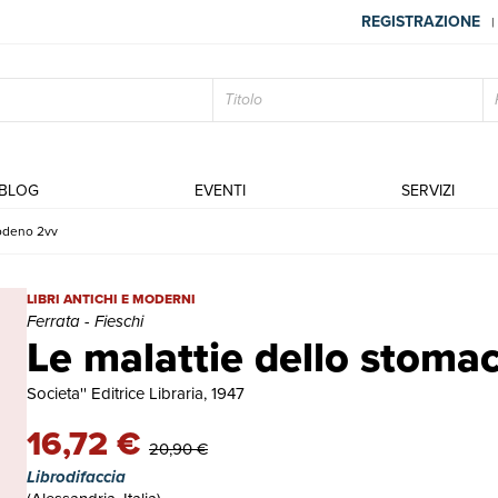
REGISTRAZIONE
|
BLOG
EVENTI
SERVIZI
uodeno 2vv
Le malattie dello stomaco e del duodeno 2vv | Libri antichi e moder
LIBRI ANTICHI E MODERNI
Ferrata - Fieschi
Le malattie dello stoma
Societa'' Editrice Libraria, 1947
16,72 €
20,90 €
Librodifaccia