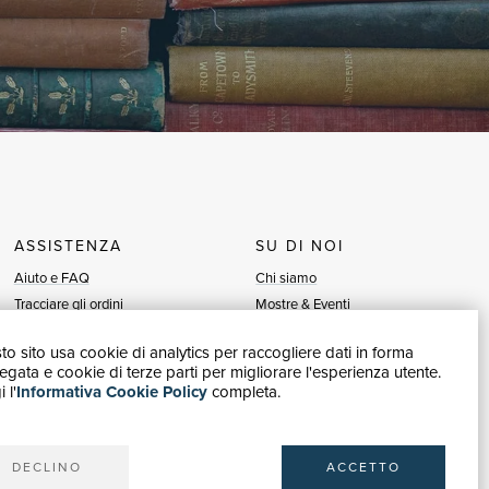
ASSISTENZA
SU DI NOI
Aiuto e FAQ
Chi siamo
Tracciare gli ordini
Mostre & Eventi
Diritto di recesso
Venditori
o sito usa cookie di analytics per raccogliere dati in forma
Fatturazione
Blog
gata e cookie di terze parti per migliorare l'esperienza utente.
Carta del Docente / 18App
Vendi con noi
 l'
Informativa Cookie Policy
completa.
Contattaci
DECLINO
ACCETTO