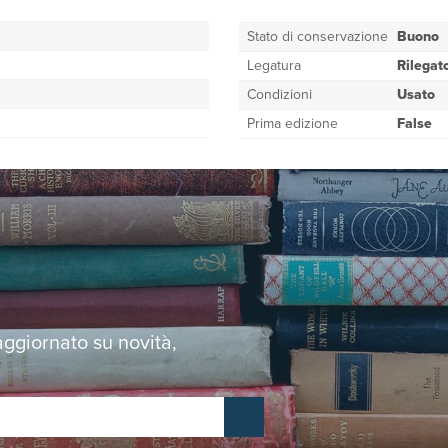
Stato di conservazione
Buono
Legatura
Rilegat
Condizioni
Usato
Prima edizione
False
 aggiornato su novità,