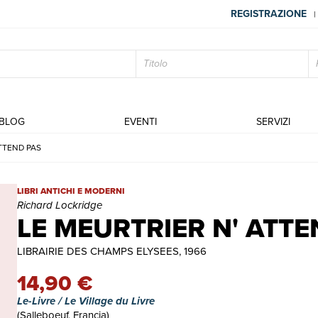
REGISTRAZIONE
|
BLOG
EVENTI
SERVIZI
ATTEND PAS
LE MEURTRIER N' ATTEND PAS | Libri antichi e moderni | Richar
LIBRI ANTICHI E MODERNI
Richard Lockridge
LE MEURTRIER N' ATTE
LIBRAIRIE DES CHAMPS ELYSEES, 1966
14,90 €
Le-Livre / Le Village du Livre
(Salleboeuf, Francia)