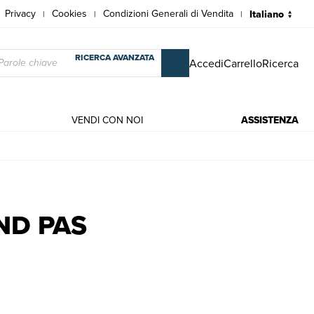
Privacy
Cookies
Condizioni Generali di Vendita
|
|
|
RICERCA AVANZATA
Accedi
Carrello
Ricerca
VENDI CON NOI
ASSISTENZA
d Lockridge
ND PAS