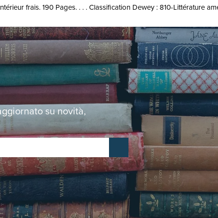
térieur frais. 190 Pages. . . . Classification Dewey : 810-Littérature am
 aggiornato su novità,