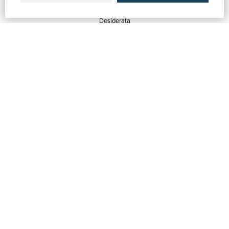
Quotazioni
Desiderata
Servizi alle Biblioteche
Servizi alle Librerie
Servizi Pubblicitari
ASSISTENZA
Aiuto e FAQ
Tracciare gli ordini
Diritto di recesso
Fatturazione
Carta del Docente / 18App
Contattaci
SU DI NOI
Chi siamo
Mostre & Eventi
Venditori
Blog
Vendi con noi