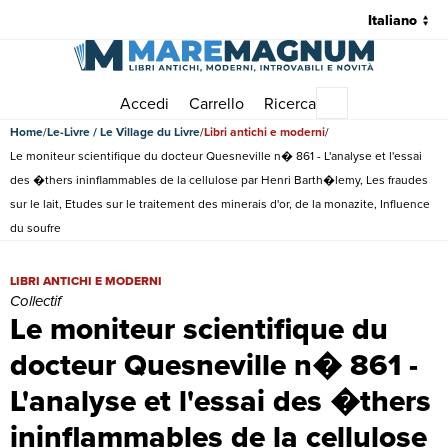
Accedi
Carrello
Ricerca
Menu principale
Home
Le-Livre / Le Village du Livre
Libri antichi e moderni
Le moniteur scientifique du docteur Quesneville n� 861 - L'analyse et l'essai
des �thers ininflammables de la cellulose par Henri Barth�lemy, Les fraudes
sur le lait, Etudes sur le traitement des minerais d'or, de la monazite, Influence
du soufre
Le moniteur scientifique du docteur Quesneville n� 861 - L'analyse et
LIBRI ANTICHI E MODERNI
Collectif
Le moniteur scientifique du
docteur Quesneville n� 861 -
L'analyse et l'essai des �thers
ininflammables de la cellulose