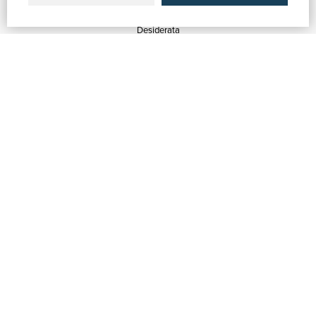
Quotazioni
Desiderata
Servizi alle Biblioteche
Servizi alle Librerie
Servizi Pubblicitari
ASSISTENZA
Aiuto e FAQ
Tracciare gli ordini
Diritto di recesso
Fatturazione
Carta del Docente / 18App
Contattaci
SU DI NOI
Chi siamo
Mostre & Eventi
Venditori
Blog
Vendi con noi