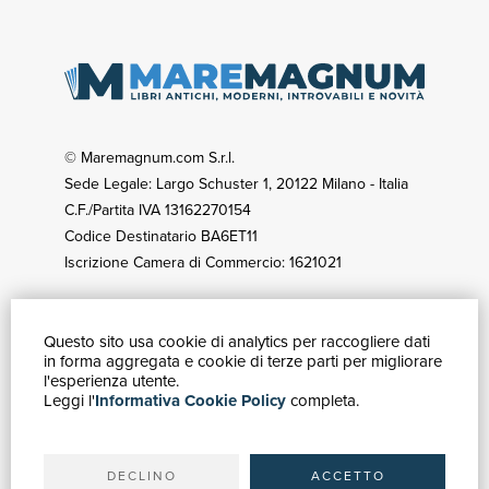
© Maremagnum.com S.r.l.
Sede Legale: Largo Schuster 1, 20122 Milano - Italia
C.F./Partita IVA 13162270154
Codice Destinatario BA6ET11
Iscrizione Camera di Commercio: 1621021
Questo sito usa cookie di analytics per raccogliere dati
GUIDA ACQUISTI
in forma aggregata e cookie di terze parti per migliorare
Catalogo
l'esperienza utente.
Leggi l'
Informativa Cookie Policy
completa.
Ricerca avanzata
Il tuo account
Spedizioni
DECLINO
ACCETTO
SERVIZI