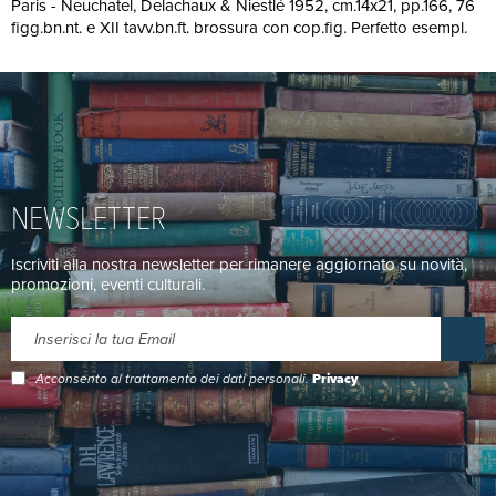
Paris - Neuchatel, Delachaux & Niestlé 1952, cm.14x21, pp.166, 76
figg.bn.nt. e XII tavv.bn.ft. brossura con cop.fig. Perfetto esempl.
NEWSLETTER
Iscriviti alla nostra newsletter per rimanere aggiornato su novità,
promozioni, eventi culturali.
Acconsento al trattamento dei dati personali.
Privacy