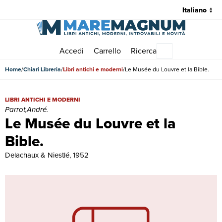
Accedi
Carrello
Ricerca
Menu principale
Home
Chiari Libreria
Libri antichi e moderni
Le Musée du Louvre et la Bible.
Le Musée du Louvre et la Bible. | Libri antichi e moderni | Parrot,And
LIBRI ANTICHI E MODERNI
Parrot,André.
Le Musée du Louvre et la
Bible.
Delachaux & Niestlé, 1952