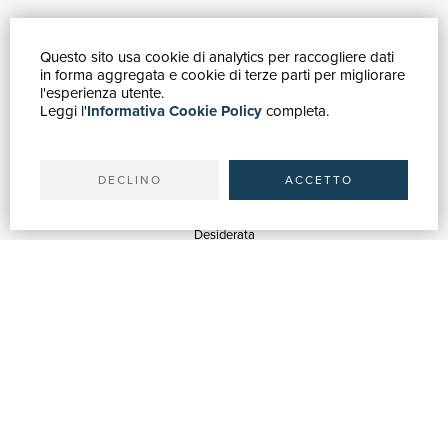
Questo sito usa cookie di analytics per raccogliere dati
GUIDA ACQUISTI
in forma aggregata e cookie di terze parti per migliorare
Catalogo
l'esperienza utente.
Leggi l'
Informativa Cookie Policy
completa.
Ricerca avanzata
Il tuo account
Spedizioni
DECLINO
ACCETTO
SERVIZI
Quotazioni
Desiderata
Servizi alle Biblioteche
Servizi alle Librerie
Servizi Pubblicitari
ASSISTENZA
Aiuto e FAQ
Tracciare gli ordini
Diritto di recesso
Fatturazione