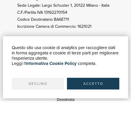
Sede Legale: Largo Schuster 1, 20122 Milano - Italia
C.F./Partita IVA 13162270154
Codice Destinatario BA6ET11
Iscrizione Camera di Commercio: 1621021
Questo sito usa cookie di analytics per raccogliere dati
GUIDA ACQUISTI
in forma aggregata e cookie di terze parti per migliorare
Catalogo
l'esperienza utente.
Leggi l'
Informativa Cookie Policy
completa.
Ricerca avanzata
Il tuo account
Spedizioni
DECLINO
ACCETTO
SERVIZI
Quotazioni
Desiderata
Servizi alle Biblioteche
Servizi alle Librerie
Servizi Pubblicitari
ASSISTENZA