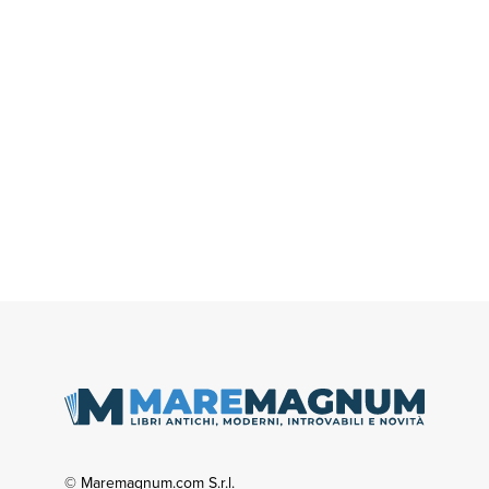
© Maremagnum.com S.r.l.