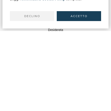
Il tuo account
Spedizioni
DECLINO
ACCETTO
SERVIZI
Quotazioni
Desiderata
Servizi alle Biblioteche
Servizi alle Librerie
Servizi Pubblicitari
ASSISTENZA
Aiuto e FAQ
Tracciare gli ordini
Diritto di recesso
Fatturazione
Carta del Docente / 18App
Contattaci
SU DI NOI
Chi siamo
Mostre & Eventi