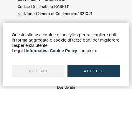
Codice Destinatario BA6ET11
Iscrizione Camera di Commercio: 1621021
Questo sito usa cookie di analytics per raccogliere dati
GUIDA ACQUISTI
in forma aggregata e cookie di terze parti per migliorare
Catalogo
l'esperienza utente.
Leggi l'
Informativa Cookie Policy
completa.
Ricerca avanzata
Il tuo account
Spedizioni
DECLINO
ACCETTO
SERVIZI
Quotazioni
Desiderata
Servizi alle Biblioteche
Servizi alle Librerie
Servizi Pubblicitari
ASSISTENZA
Aiuto e FAQ
Tracciare gli ordini