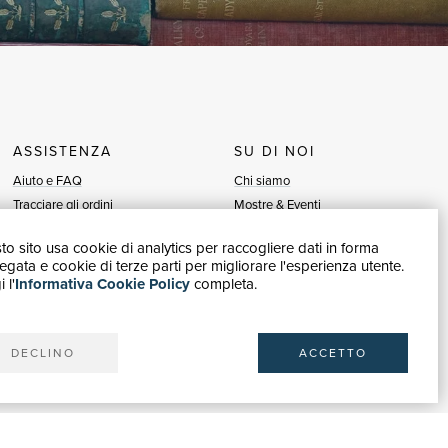
ASSISTENZA
SU DI NOI
Aiuto e FAQ
Chi siamo
Tracciare gli ordini
Mostre & Eventi
Diritto di recesso
Venditori
o sito usa cookie di analytics per raccogliere dati in forma
Fatturazione
Blog
gata e cookie di terze parti per migliorare l'esperienza utente.
Carta del Docente / 18App
Vendi con noi
 l'
Informativa Cookie Policy
completa.
Contattaci
DECLINO
ACCETTO