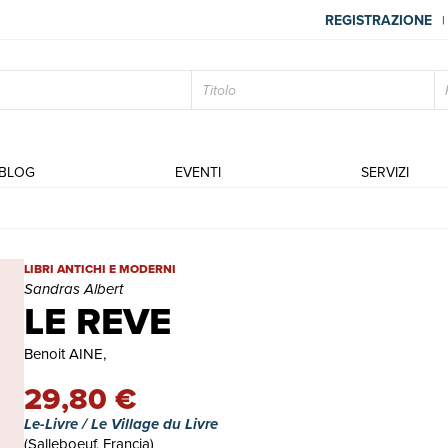
REGISTRAZIONE
|
BLOG
EVENTI
SERVIZI
LE REVE | Libri antichi e moderni | Sandras Albert
LIBRI ANTICHI E MODERNI
Sandras Albert
LE REVE
Benoit AINE,
29,80 €
Le-Livre / Le Village du Livre
(Salleboeuf, Francia)