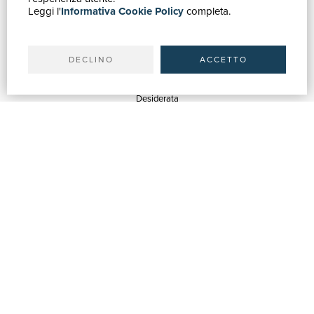
Leggi l'
Informativa Cookie Policy
completa.
Ricerca avanzata
Il tuo account
Spedizioni
DECLINO
ACCETTO
SERVIZI
Quotazioni
Desiderata
Servizi alle Biblioteche
Servizi alle Librerie
Servizi Pubblicitari
ASSISTENZA
Aiuto e FAQ
Tracciare gli ordini
Diritto di recesso
Fatturazione
Carta del Docente / 18App
Contattaci
SU DI NOI
Chi siamo