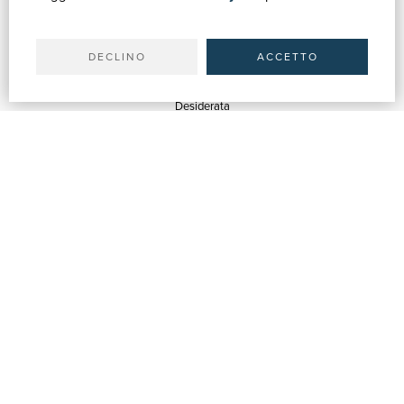
Il tuo account
Spedizioni
DECLINO
ACCETTO
SERVIZI
Quotazioni
Desiderata
Servizi alle Biblioteche
Servizi alle Librerie
Servizi Pubblicitari
ASSISTENZA
Aiuto e FAQ
Tracciare gli ordini
Diritto di recesso
Fatturazione
Carta del Docente / 18App
Contattaci
SU DI NOI
Chi siamo
Mostre & Eventi