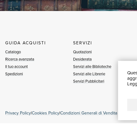
GUIDA ACQUISTI
SERVIZI
Catalogo
Quotazioni
Ricerca avanzata
Desiderata
Il tuo account
Servizi alle Biblioteche
Quest
Spedizioni
Servizi alle Librerie
aggre
Servizi Pubblicitari
Leggi
Privacy Policy
|
Cookies Policy
|
Condizioni Generali di Vendita