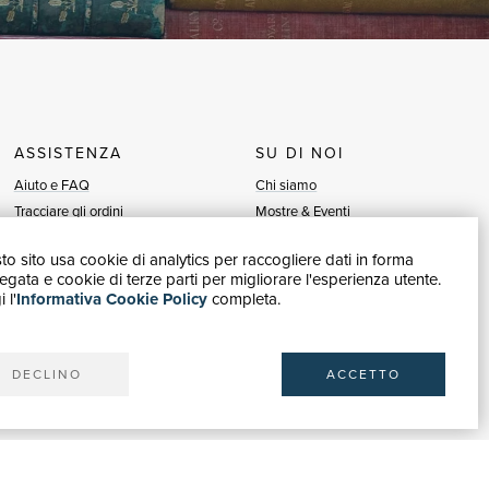
ASSISTENZA
SU DI NOI
Aiuto e FAQ
Chi siamo
Tracciare gli ordini
Mostre & Eventi
Diritto di recesso
Venditori
o sito usa cookie di analytics per raccogliere dati in forma
Fatturazione
Blog
gata e cookie di terze parti per migliorare l'esperienza utente.
Carta del Docente / 18App
Vendi con noi
 l'
Informativa Cookie Policy
completa.
Contattaci
DECLINO
ACCETTO