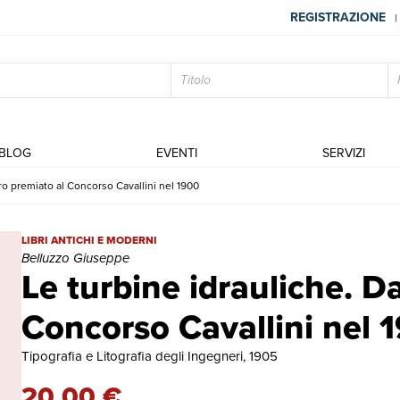
REGISTRAZIONE
|
BLOG
EVENTI
SERVIZI
oro premiato al Concorso Cavallini nel 1900
Le turbine idrauliche. Da un lavoro premiato al Concorso Cavallini
LIBRI ANTICHI E MODERNI
Belluzzo Giuseppe
Le turbine idrauliche. D
Concorso Cavallini nel 
Tipografia e Litografia degli Ingegneri, 1905
20,00 €