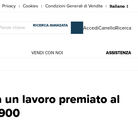
Privacy
Cookies
Condizioni Generali di Vendita
|
|
|
RICERCA AVANZATA
Accedi
Carrello
Ricerca
VENDI CON NOI
ASSISTENZA
 nel 1900 | Libri antichi e moderni | Belluzzo Giuseppe
a un lavoro premiato al
1900