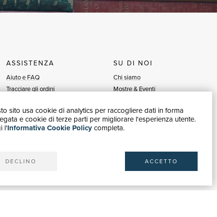
ASSISTENZA
SU DI NOI
Aiuto e FAQ
Chi siamo
Tracciare gli ordini
Mostre & Eventi
Diritto di recesso
Venditori
o sito usa cookie di analytics per raccogliere dati in forma
Fatturazione
Blog
gata e cookie di terze parti per migliorare l'esperienza utente.
Carta del Docente / 18App
Vendi con noi
 l'
Informativa Cookie Policy
completa.
Contattaci
DECLINO
ACCETTO