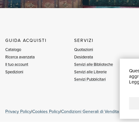
GUIDA ACQUISTI
SERVIZI
Catalogo
Quotazioni
Ricerca avanzata
Desiderata
Il tuo account
Servizi alle Biblioteche
Quest
Spedizioni
Servizi alle Librerie
aggre
Servizi Pubblicitari
Leggi
Privacy Policy
|
Cookies Policy
|
Condizioni Generali di Vendita