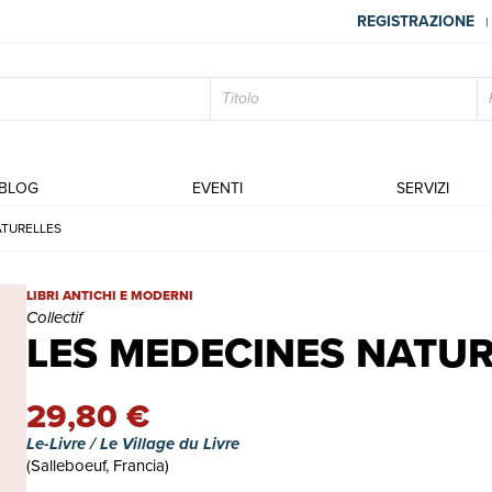
REGISTRAZIONE
|
BLOG
EVENTI
SERVIZI
ATURELLES
LES MEDECINES NATURELLES | Libri antichi e moderni | Collecti
LIBRI ANTICHI E MODERNI
Collectif
LES MEDECINES NATUR
29,80 €
Le-Livre / Le Village du Livre
(Salleboeuf, Francia)