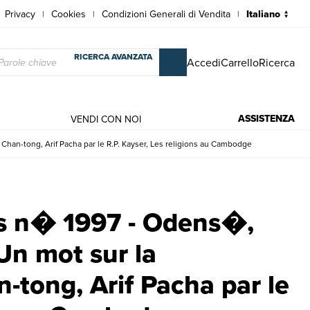
Privacy
Cookies
Condizioni Generali di Vendita
|
|
|
RICERCA AVANZATA
Accedi
Carrello
Ricerca
ASSISTENZA
VENDI CON NOI
Chan-tong, Arif Pacha par le R.P. Kayser, Les religions au Cambodge
, Un mot sur la s�riculture dans le Chan-tong, Arif Pacha par le R.P. 
es n� 1997 - Odens�,
Un mot sur la
-tong, Arif Pacha par le