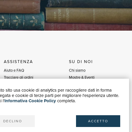
ASSISTENZA
SU DI NOI
Aiuto e FAQ
Chi siamo
Tracciare gli ordini
Mostre & Eventi
Diritto di recesso
Venditori
o sito usa cookie di analytics per raccogliere dati in forma
Fatturazione
Blog
gata e cookie di terze parti per migliorare l'esperienza utente.
Carta del Docente / 18App
Vendi con noi
 l'
Informativa Cookie Policy
completa.
Contattaci
DECLINO
ACCETTO