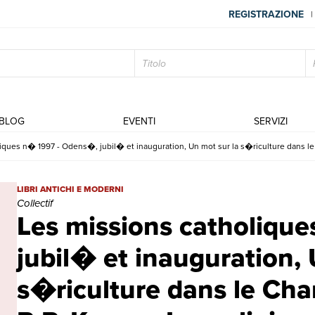
REGISTRAZIONE
|
BLOG
EVENTI
SERVIZI
iques n� 1997 - Odens�, jubil� et inauguration, Un mot sur la s�riculture dans le 
Les missions catholiques n� 1997 - Odens�, jubil� et inauguration
LIBRI ANTICHI E MODERNI
Collectif
Les missions catholiqu
jubil� et inauguration, 
s�riculture dans le Chan