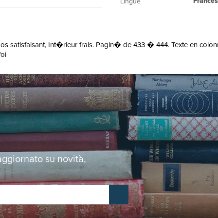
France
Lingue
s satisfaisant, Int�rieur frais. Pagin� de 433 � 444. Texte en colonn
foi
 aggiornato su novità,