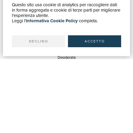
Questo sito usa cookie di analytics per raccogliere dati
GUIDA ACQUISTI
in forma aggregata e cookie di terze parti per migliorare
Catalogo
l'esperienza utente.
Leggi l'
Informativa Cookie Policy
completa.
Ricerca avanzata
Il tuo account
Spedizioni
DECLINO
ACCETTO
SERVIZI
Quotazioni
Desiderata
Servizi alle Biblioteche
Servizi alle Librerie
Servizi Pubblicitari
ASSISTENZA
Aiuto e FAQ
Tracciare gli ordini
Diritto di recesso
Fatturazione
Carta del Docente / 18App
Contattaci