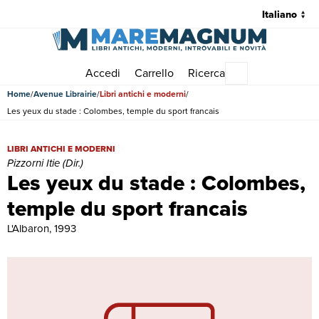
Accedi
Carrello
Ricerca
Menu principale
Home
Avenue Librairie
Libri antichi e moderni
Les yeux du stade : Colombes, temple du sport francais
Les yeux du stade : Colombes, temple du sport francais | Libri antichi 
LIBRI ANTICHI E MODERNI
Pizzorni Itie (Dir.)
Les yeux du stade : Colombes,
temple du sport francais
L'Albaron, 1993