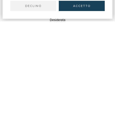
Spedizioni
DECLINO
ACCETTO
SERVIZI
Quotazioni
Desiderata
Servizi alle Biblioteche
Servizi alle Librerie
Servizi Pubblicitari
ASSISTENZA
Aiuto e FAQ
Tracciare gli ordini
Diritto di recesso
Fatturazione
Carta del Docente / 18App
Contattaci
SU DI NOI
Chi siamo
Mostre & Eventi
Venditori
Blog