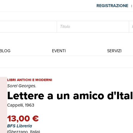
REGISTRAZIONE
|
BLOG
EVENTI
SERVIZI
Lettere a un amico d'Italia. | Libri antichi e moderni | Sorel George
LIBRI ANTICHI E MODERNI
Sorel Georges.
Lettere a un amico d'Ital
Cappelli, 1963
13,00 €
BFS Libreria
(Ghezzano, Italia)