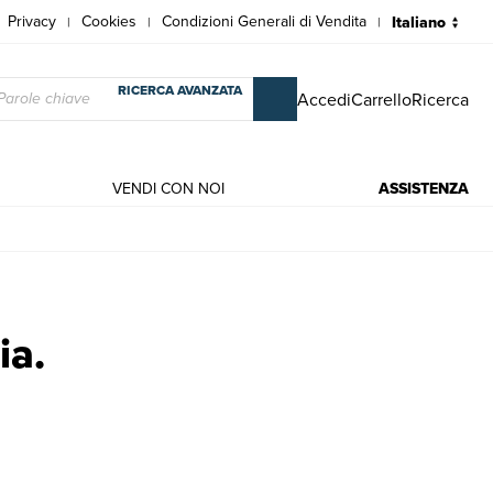
Privacy
Cookies
Condizioni Generali di Vendita
|
|
|
RICERCA AVANZATA
Accedi
Carrello
Ricerca
VENDI CON NOI
ASSISTENZA
s.
ia.