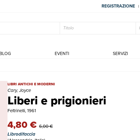
REGISTRAZIONE
|
BLOG
EVENTI
SERVIZI
Liberi e prigionieri | Libri antichi e moderni | Cary, Joyce
LIBRI ANTICHI E MODERNI
Cary, Joyce
Liberi e prigionieri
Feltrinelli, 1961
4,80 €
6,00 €
Librodifaccia