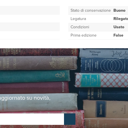
Stato di conservazione
Buono
Legatura
Rilegat
Condizioni
Usato
Prima edizione
False
 aggiornato su novità,