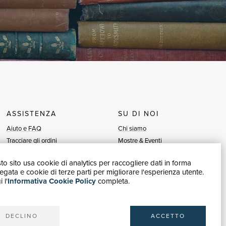
ASSISTENZA
SU DI NOI
Aiuto e FAQ
Chi siamo
Tracciare gli ordini
Mostre & Eventi
Diritto di recesso
Venditori
o sito usa cookie di analytics per raccogliere dati in forma
Fatturazione
Blog
gata e cookie di terze parti per migliorare l'esperienza utente.
Carta del Docente / 18App
Vendi con noi
 l'
Informativa Cookie Policy
completa.
Contattaci
DECLINO
ACCETTO