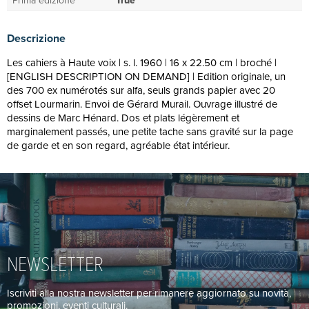
Prima edizione
True
Descrizione
Les cahiers à Haute voix | s. l. 1960 | 16 x 22.50 cm | broché |
[ENGLISH DESCRIPTION ON DEMAND] | Edition originale, un
des 700 ex numérotés sur alfa, seuls grands papier avec 20
offset Lourmarin. Envoi de Gérard Murail. Ouvrage illustré de
dessins de Marc Hénard. Dos et plats légèrement et
marginalement passés, une petite tache sans gravité sur la page
de garde et en son regard, agréable état intérieur.
NEWSLETTER
Iscriviti alla nostra newsletter per rimanere aggiornato su novità,
promozioni, eventi culturali.