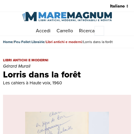
Accedi
Carrello
Ricerca
Menu principale
Home
Feu Follet Librairie
Libri antichi e moderni
Lorris dans la forêt
Lorris dans la forêt | Libri antichi e moderni | Gérard Murail
LIBRI ANTICHI E MODERNI
Gérard Murail
Lorris dans la forêt
Les cahiers à Haute voix, 1960