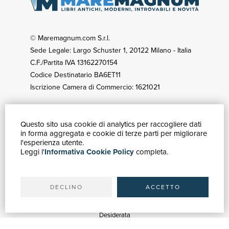
© Maremagnum.com S.r.l.
Sede Legale: Largo Schuster 1, 20122 Milano - Italia
C.F./Partita IVA 13162270154
Codice Destinatario BA6ET11
Iscrizione Camera di Commercio: 1621021
Questo sito usa cookie di analytics per raccogliere dati
GUIDA ACQUISTI
in forma aggregata e cookie di terze parti per migliorare
Catalogo
l'esperienza utente.
Leggi l'
Informativa Cookie Policy
completa.
Ricerca avanzata
Il tuo account
Spedizioni
DECLINO
ACCETTO
SERVIZI
Quotazioni
Desiderata
Servizi alle Biblioteche