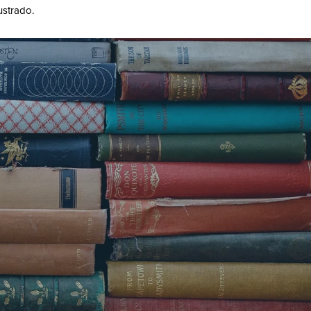
ustrado.