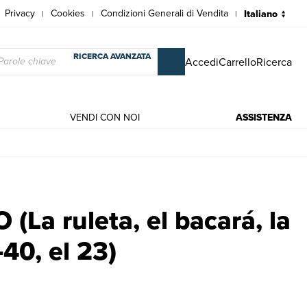
Privacy
Cookies
Condizioni Generali di Vendita
|
|
|
RICERCA AVANZATA
Accedi
Carrello
Ricerca
VENDI CON NOI
ASSISTENZA
 el 30-40, el 23) | Libri antichi e moderni | Rempfer, Alain
a ruleta, el bacará, la
-40, el 23)