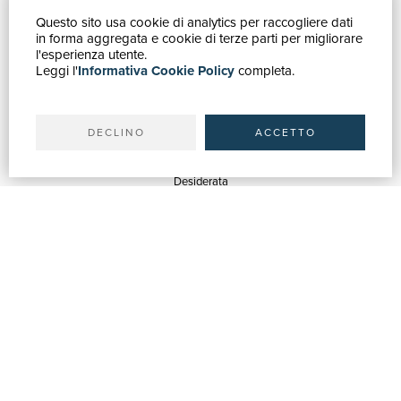
Questo sito usa cookie di analytics per raccogliere dati
GUIDA ACQUISTI
in forma aggregata e cookie di terze parti per migliorare
Catalogo
l'esperienza utente.
Leggi l'
Informativa Cookie Policy
completa.
Ricerca avanzata
Il tuo account
Spedizioni
DECLINO
ACCETTO
SERVIZI
Quotazioni
Desiderata
Servizi alle Biblioteche
Servizi alle Librerie
Servizi Pubblicitari
ASSISTENZA
Aiuto e FAQ
Tracciare gli ordini
Diritto di recesso
Fatturazione
Carta del Docente / 18App
Contattaci