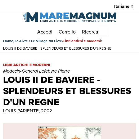
Accedi
Carrello
Ricerca
Menu principale
Home
Le-Livre / Le Village du Livre
Libri antichi e moderni
LOUIS II DE BAVIERE - SPLENDEURS ET BLESSURES D'UN REGNE
LOUIS II DE BAVIERE - SPLENDEURS ET BLESSURES D'UN REGNE | Li
LIBRI ANTICHI E MODERNI
Medecin-General Lefebvre Pierre
LOUIS II DE BAVIERE -
SPLENDEURS ET BLESSURES
D'UN REGNE
LOUIS PARIENTE, 2002