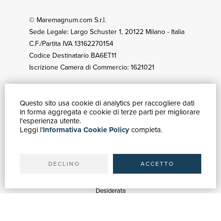
© Maremagnum.com S.r.l.
Sede Legale: Largo Schuster 1, 20122 Milano - Italia
C.F./Partita IVA 13162270154
Codice Destinatario BA6ET11
Iscrizione Camera di Commercio: 1621021
Questo sito usa cookie di analytics per raccogliere dati
GUIDA ACQUISTI
in forma aggregata e cookie di terze parti per migliorare
Catalogo
l'esperienza utente.
Leggi l'
Informativa Cookie Policy
completa.
Ricerca avanzata
Il tuo account
Spedizioni
DECLINO
ACCETTO
SERVIZI
Quotazioni
Desiderata
Servizi alle Biblioteche
Servizi alle Librerie