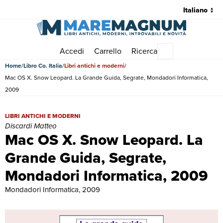
Accedi
Carrello
Ricerca
Menu principale
Home
Libro Co. Italia
Libri antichi e moderni
Mac OS X. Snow Leopard. La Grande Guida, Segrate, Mondadori Informatica,
2009
Mac OS X. Snow Leopard. La Grande Guida, Segrate, Mondadori Infor
LIBRI ANTICHI E MODERNI
Discardi Matteo
Mac OS X. Snow Leopard. La
Grande Guida, Segrate,
Mondadori Informatica, 2009
Mondadori Informatica, 2009