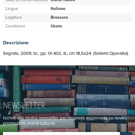
Lingue
Italiano
Legatura
Brossura
Condizioni
Usato
Descrizione
Segrate, 2009; br., pp. IX-402, ill., cm 18,5x24. (Sistemi Operativi).
NEWSLETTER
Iscriviti alla nostra newsletter per rimanere aggiornato su novità,
promozioni, eventi culturali.