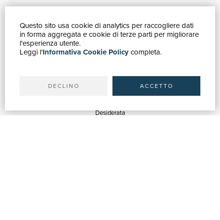
Questo sito usa cookie di analytics per raccogliere dati
GUIDA ACQUISTI
in forma aggregata e cookie di terze parti per migliorare
Catalogo
l'esperienza utente.
Leggi l'
Informativa Cookie Policy
completa.
Ricerca avanzata
Il tuo account
Spedizioni
DECLINO
ACCETTO
SERVIZI
Quotazioni
Desiderata
Servizi alle Biblioteche
Servizi alle Librerie
Servizi Pubblicitari
ASSISTENZA
Aiuto e FAQ
Tracciare gli ordini
Diritto di recesso
Fatturazione