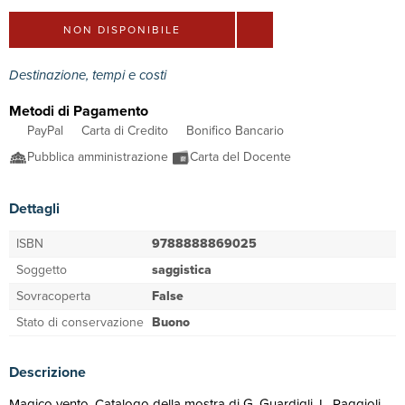
NON DISPONIBILE
Destinazione, tempi e costi
Metodi di Pagamento
PayPal
Carta di Credito
Bonifico Bancario
Pubblica amministrazione
Carta del Docente
Dettagli
ISBN
9788888869025
Soggetto
saggistica
Sovracoperta
False
Stato di conservazione
Buono
Descrizione
Magico vento. Catalogo della mostra di G. Guardigli, L. Raggioli -