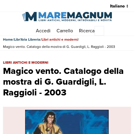
Accedi
Carrello
Ricerca
Menu principale
Home
Libr'Aria Libreria
Libri antichi e moderni
Magico vento. Catalogo della mostra di G. Guardigli, L. Raggioli - 2003
Magico vento. Catalogo della mostra di G. Guardigli, L. Raggioli - 200
LIBRI ANTICHI E MODERNI
Magico vento. Catalogo della
mostra di G. Guardigli, L.
Raggioli - 2003