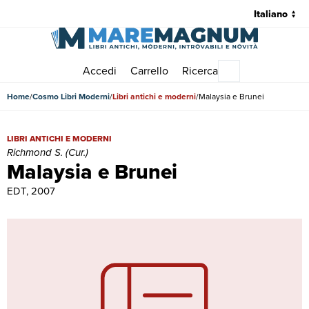
Accedi
Carrello
Ricerca
Menu principale
Home
Cosmo Libri Moderni
Libri antichi e moderni
Malaysia e Brunei
Malaysia e Brunei | Libri antichi e moderni | Richmond S. (Cur.)
LIBRI ANTICHI E MODERNI
Richmond S. (Cur.)
Malaysia e Brunei
EDT, 2007