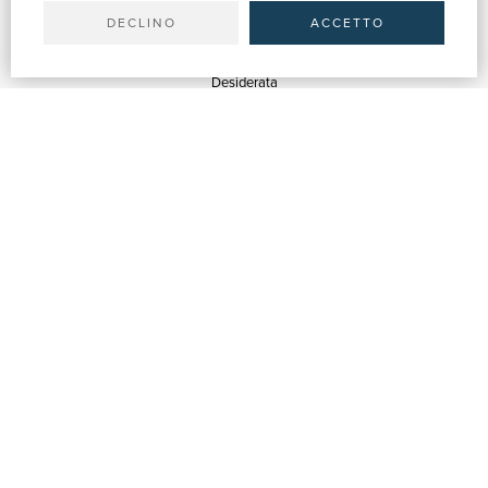
DECLINO
ACCETTO
SERVIZI
Quotazioni
Desiderata
Servizi alle Biblioteche
Servizi alle Librerie
Servizi Pubblicitari
ASSISTENZA
Aiuto e FAQ
Tracciare gli ordini
Diritto di recesso
Fatturazione
Carta del Docente / 18App
Contattaci
SU DI NOI
Chi siamo
Mostre & Eventi
Venditori
Blog