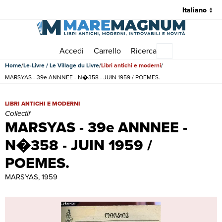
Accedi
Carrello
Ricerca
Menu principale
Home
Le-Livre / Le Village du Livre
Libri antichi e moderni
MARSYAS - 39e ANNNEE - N�358 - JUIN 1959 / POEMES.
MARSYAS - 39e ANNNEE - N�358 - JUIN 1959 / POEMES. | Libri anti
LIBRI ANTICHI E MODERNI
Collectif
MARSYAS - 39e ANNNEE -
N�358 - JUIN 1959 /
POEMES.
MARSYAS, 1959