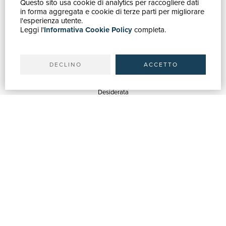
Questo sito usa cookie di analytics per raccogliere dati
GUIDA ACQUISTI
in forma aggregata e cookie di terze parti per migliorare
Catalogo
l'esperienza utente.
Leggi l'
Informativa Cookie Policy
completa.
Ricerca avanzata
Il tuo account
Spedizioni
DECLINO
ACCETTO
SERVIZI
Quotazioni
Desiderata
Servizi alle Biblioteche
Servizi alle Librerie
Servizi Pubblicitari
ASSISTENZA
Aiuto e FAQ
Tracciare gli ordini
Diritto di recesso
Fatturazione
Carta del Docente / 18App
Contattaci