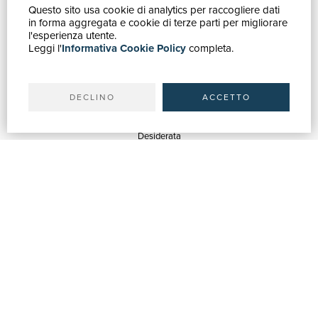
Questo sito usa cookie di analytics per raccogliere dati
GUIDA ACQUISTI
in forma aggregata e cookie di terze parti per migliorare
Catalogo
l'esperienza utente.
Leggi l'
Informativa Cookie Policy
completa.
Ricerca avanzata
Il tuo account
Spedizioni
DECLINO
ACCETTO
SERVIZI
Quotazioni
Desiderata
Servizi alle Biblioteche
Servizi alle Librerie
Servizi Pubblicitari
ASSISTENZA
Aiuto e FAQ
Tracciare gli ordini
Diritto di recesso
Fatturazione
Carta del Docente / 18App
Contattaci