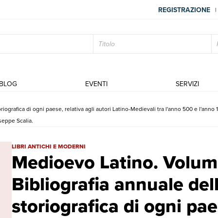
REGISTRAZIONE
|
BLOG
EVENTI
SERVIZI
rafica di ogni paese, relativa agli autori Latino-Medievali tra l'anno 500 e l'anno 130
seppe Scalia.
Medioevo Latino. Volume XXIII (2002). Bibliografia annuale della pro
LIBRI ANTICHI E MODERNI
Medioevo Latino. Volume
Bibliografia annuale de
storiografica di ogni pae