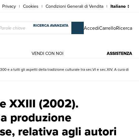
Privacy
Cookies
Condizioni Generali di Vendita
|
|
|
RICERCA AVANZATA
Accedi
Carrello
Ricerca
VENDI CON NOI
ASSISTENZA
0 e a tutti gli aspetti della tradizione culturale tra sec.VI e sec.XIV. A cura di
duzione storiografica di ogni paese, relativa agli autori Latino-Mediev
 XXIII (2002).
lla produzione
se, relativa agli autori