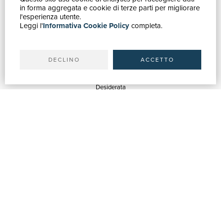
in forma aggregata e cookie di terze parti per migliorare
Catalogo
l'esperienza utente.
Leggi l'
Informativa Cookie Policy
completa.
Ricerca avanzata
Il tuo account
Spedizioni
DECLINO
ACCETTO
SERVIZI
Quotazioni
Desiderata
Servizi alle Biblioteche
Servizi alle Librerie
Servizi Pubblicitari
ASSISTENZA
Aiuto e FAQ
Tracciare gli ordini
Diritto di recesso
Fatturazione
Carta del Docente / 18App
Contattaci
SU DI NOI