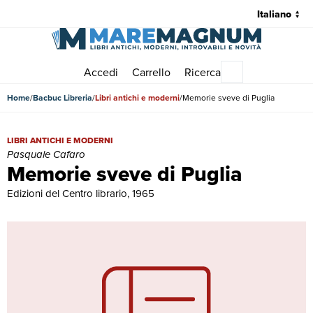
Accedi
Carrello
Ricerca
Menu principale
Home
Bacbuc Libreria
Libri antichi e moderni
Memorie sveve di Puglia
Memorie sveve di Puglia | Libri antichi e moderni | Pasquale Cafaro
LIBRI ANTICHI E MODERNI
Pasquale Cafaro
Memorie sveve di Puglia
Edizioni del Centro librario, 1965