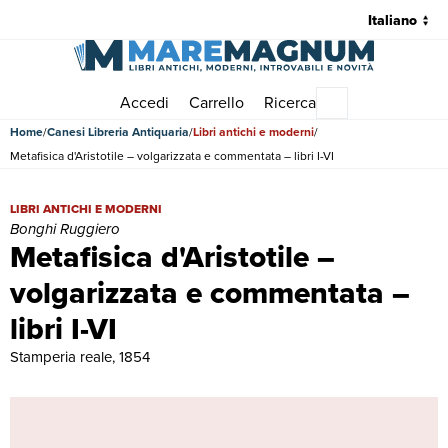
Accedi
Carrello
Ricerca
Menu principale
Home
Canesi Libreria Antiquaria
Libri antichi e moderni
Metafisica d'Aristotile – volgarizzata e commentata – libri I-VI
Metafisica d'Aristotile – volgarizzata e commentata – libri I-VI | Libr
LIBRI ANTICHI E MODERNI
Bonghi Ruggiero
Metafisica d'Aristotile –
volgarizzata e commentata –
libri I-VI
Stamperia reale, 1854