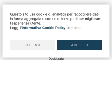
Questo sito usa cookie di analytics per raccogliere dati
GUIDA ACQUISTI
in forma aggregata e cookie di terze parti per migliorare
Catalogo
l'esperienza utente.
Leggi l'
Informativa Cookie Policy
completa.
Ricerca avanzata
Il tuo account
Spedizioni
DECLINO
ACCETTO
SERVIZI
Quotazioni
Desiderata
Servizi alle Biblioteche
Servizi alle Librerie
Servizi Pubblicitari
ASSISTENZA
Aiuto e FAQ
Tracciare gli ordini
Diritto di recesso
Fatturazione